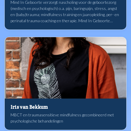
Mind In Geboorte verzorgt nascholing voor de geboortezorg
(medisch en psychologisch) o.a. pijn, baringspijn, stress, angst
en (baby)trauma; mindfulness training en jaaropleiding, per- en
perinatal trauma coaching en therapie. Mind In Geboorte
maakt gebruik van moderne neuro-wetenschappelijke kennis
en oude wijsheden waaronder mindfulness en compassie bij
het bevorderen van open bewustzijn in de geboortezorg bij
professionals en bij aanstaande ouders.
Iris van Bekkum
MBCT en traumasensitieve mindfulness gecombineerd met
psychologische behandelingen