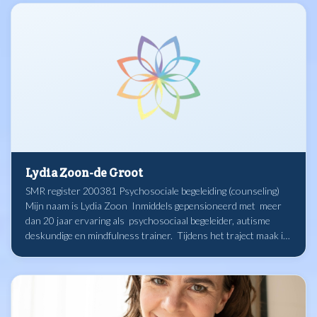
Lydia Zoon-de Groot
SMR register 200381 Psychosociale begeleiding (counseling) ​
Mijn naam is Lydia Zoon Inmiddels gepensioneerd met meer
dan 20 jaar ervaring als psychosociaal begeleider, autisme
deskundige en mindfulness trainer. ​​​ Tijdens het traject maak ik
je deelgenoot van de waarde die het beoefenen van
Mindfulness en zelfcompassie voor de gezondheid en het
welbevinden kan betekenen. Middels psycho-educatie en
meditatie oefeningen leer je om met milde en opmerkzame
aandacht in het huidige moment ​​aanwezig te zijn. Waardoor