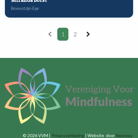
Miranda Borst
Bewustzijn Epe
1
2
© 2026 VVM |
Privacyverklaring
| Website door
Newway