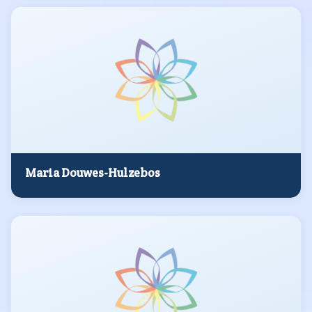
Maria Douwes-Hulzebos