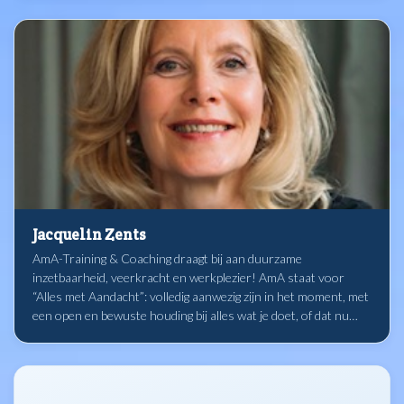
Jacquelin Zents
AmA-Training & Coaching draagt bij aan duurzame
inzetbaarheid, veerkracht en werkplezier! AmA staat voor
“Alles met Aandacht”: volledig aanwezig zijn in het moment, met
een open en bewuste houding bij alles wat je doet, of dat nu
werken, luisteren of ademen is. Bij AmA-Training & Coaching
bieden we Mindfulness trainingen en coaching aan
medewerkers in de zorg, het onderwijs en het sociaal domein.