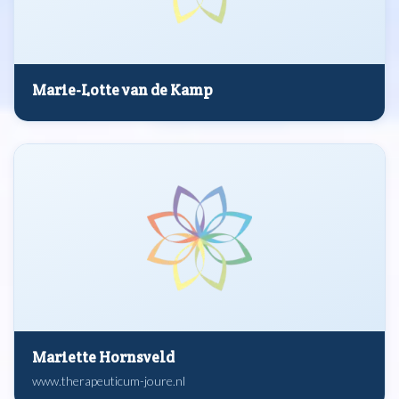
Marie-Lotte van de Kamp
Mariette Hornsveld
www.therapeuticum-joure.nl