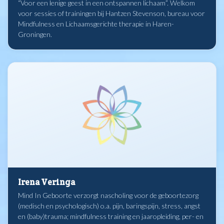
“Voor een lenige geest in een ontspannen lichaam”. Welkom
voor sessies of trainingen bij Hantzen Stevenson, bureau voor
Mindfulness en Lichaamsgerichte therapie in Haren-
Groningen.
Irena Veringa
Mind In Geboorte verzorgt nascholing voor de geboortezorg
(medisch en psychologisch) o.a. pijn, baringspijn, stress, angst
en (baby)trauma; mindfulness training en jaaropleiding, per- en