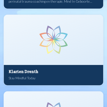
perinatal trauma coaching en therapie. Mind In Geboorte
maakt gebruik van moderne neuro-wetenschappelijke kennis
en oude wijsheden waaronder mindfulness en compassie bij
het bevorderen van open bewustzijn in de geboortezorg bij
professionals en bij aanstaande ouders.
Klarien Drenth
Stay Mindful Today