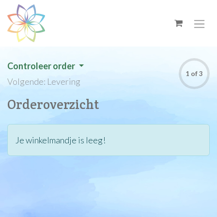
Overslaan naar inhoud
Controleer order
1 of 3
Volgende: Levering
Orderoverzicht
Je winkelmandje is leeg!