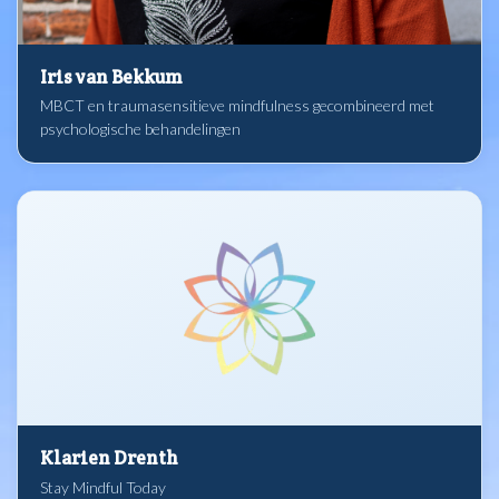
Iris van Bekkum
MBCT en traumasensitieve mindfulness gecombineerd met
psychologische behandelingen
Klarien Drenth
Stay Mindful Today