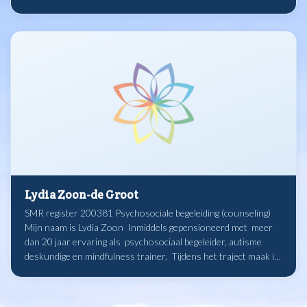
Lydia Zoon-de Groot
SMR register 200381 Psychosociale begeleiding (counseling) ​
Mijn naam is Lydia Zoon Inmiddels gepensioneerd met meer
dan 20 jaar ervaring als psychosociaal begeleider, autisme
deskundige en mindfulness trainer. ​​​ Tijdens het traject maak ik
je deelgenoot van de waarde die het beoefenen van
Mindfulness en zelfcompassie voor de gezondheid en het
welbevinden kan betekenen. Middels psycho-educatie en