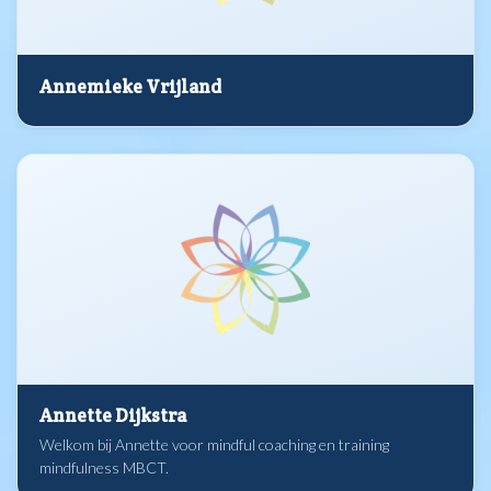
Annemieke Vrijland
Annette Dijkstra
Welkom bij Annette voor mindful coaching en training
mindfulness MBCT.