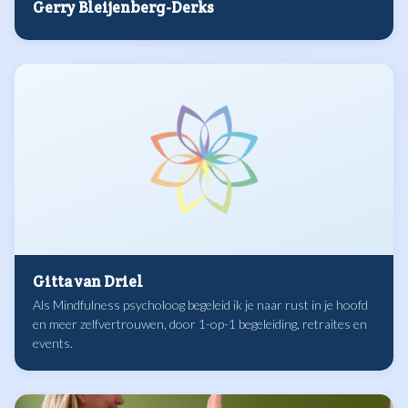
Gerry Bleijenberg-Derks
Gitta van Driel
Als Mindfulness psycholoog begeleid ik je naar rust in je hoofd
en meer zelfvertrouwen, door 1-op-1 begeleiding, retraites en
events.