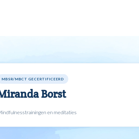
Agenda
Vind professional
Word professional
VV
MBSR/MBCT GECERTIFICEERD
Miranda Borst
indfulnesstrainingen en meditaties