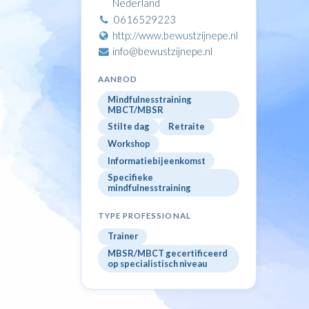
Nederland
0616529223
http://www.bewustzijnepe.nl
info@bewustzijnepe.nl
AANBOD
Mindfulnesstraining
MBCT/MBSR
Stilte dag
Retraite
Workshop
Informatiebijeenkomst
Specifieke
mindfulnesstraining
TYPE PROFESSIONAL
Trainer
MBSR/MBCT gecertificeerd
op specialistisch niveau