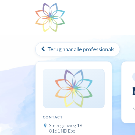
Overslaan naar inhoud
Home
Mindfulness
Terug naar alle professionals
M
CONTACT
Sprengenweg 18
8161 ND Epe