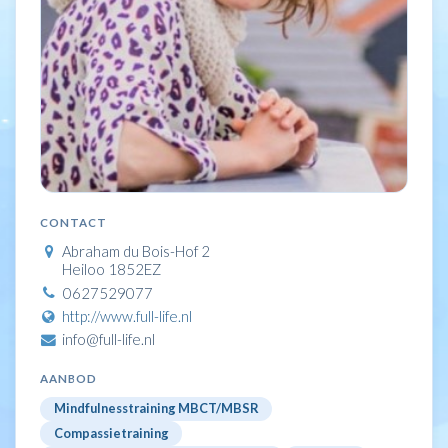
CONTACT
Abraham du Bois-Hof 2
Heiloo 1852EZ
0627529077
http://www.full-life.nl
info@full-life.nl
AANBOD
Mindfulnesstraining MBCT/MBSR
Compassietraining