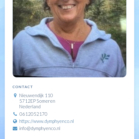
CONTACT
Nieuwendijk 110
5712EP Someren
Nederland
0612052170
https://www.dymphyenco.nl
info@dymphyenco.nl