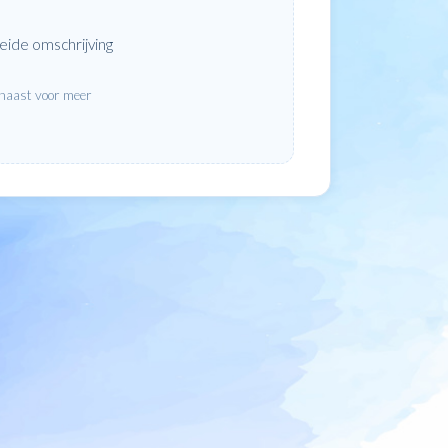
eide omschrijving
rnaast voor meer