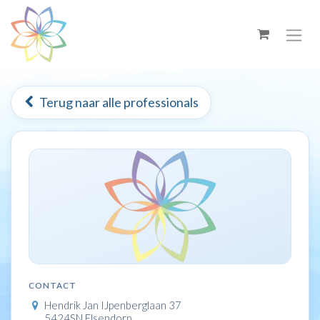
Overslaan naar inhoud
Terug naar alle professionals
CONTACT
Hendrik Jan IJpenberglaan 37
5424SN Elsendorp