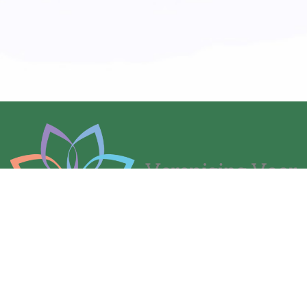
© 2026 VVM |
Privacyverklaring
| Website door
Newway
De Vereniging voor Mindfulness is geregistreerd bij de Kamer van