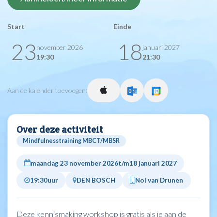
Start
Einde
23
18
november 2026
januari 2027
19:30
21:30
Aan de kalender toevoegen:
Over deze activiteit
Mindfulnesstraining MBCT/MBSR
maandag 23 november 2026
t/m
18 januari 2027
19:30
uur
DEN BOSCH
Nol van Drunen
Deze kennismaking workshop is gratis als je aan de