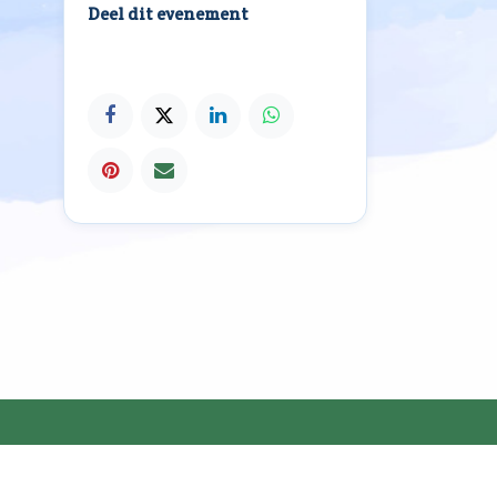
Deel dit evenement
026 VVM |
Privacyverklaring
| Website door
Newway