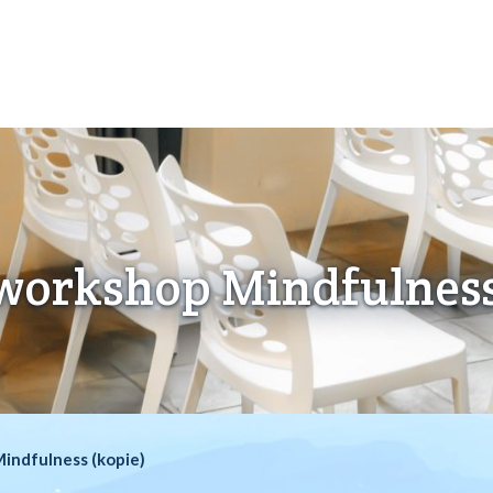
Agenda
Vind professional
Word professional
VV
orkshop Mindfulness
indfulness (kopie)