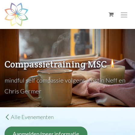
Overslaan naar inhoud
Compassietraining MSC
mindful self compassie volgens Kristin Neff en
Chris Germer
Alle Evenementen
Aanmelden/meer informatie