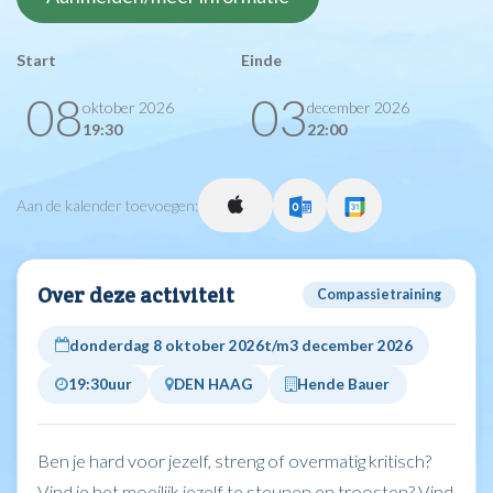
Start
Einde
08
03
oktober 2026
december 2026
19:30
22:00
Aan de kalender toevoegen:
Over deze activiteit
Compassietraining
donderdag 8 oktober 2026
t/m
3 december 2026
19:30
uur
DEN HAAG
Hende Bauer
Ben je hard voor jezelf, streng of overmatig kritisch?
Vind je het moeilijk jezelf te steunen en troosten? Vind