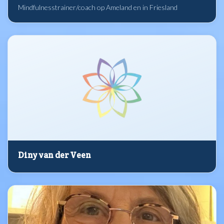
Mindfulnesstrainer/coach op Ameland en in Friesland
Diny van der Veen