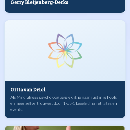
Gerry Bleijenberg-Derks
Gitta van Driel
Als Mindfulness psycholoog begeleid ik je naar rust in je hoofd
en meer zelfvertrouwen, door 1-op-1 begeleiding, retraites en
events.