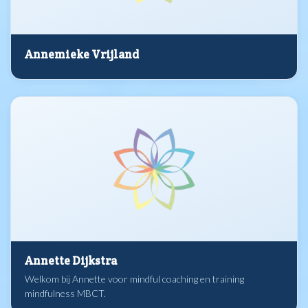
Annemieke Vrijland
Annette Dijkstra
Welkom bij Annette voor mindful coaching en training
mindfulness MBCT.