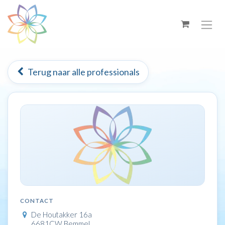
Overslaan naar inhoud
Terug naar alle professionals
CONTACT
De Houtakker 16a
6681CW Bemmel