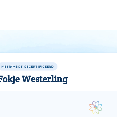
Agenda
Vind professional
Word professional
VV
MBSR/MBCT GECERTIFICEERD
Fokje Westerling