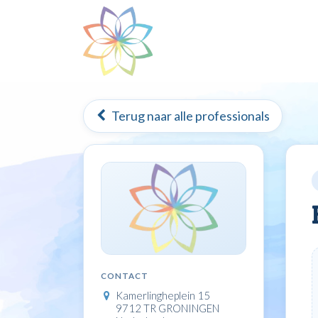
Overslaan naar inhoud
Home
Mindfulness
Terug naar alle professionals
CONTACT
Kamerlingheplein 15
9712 TR GRONINGEN